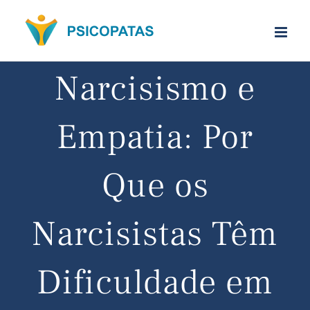
Ir
para
o
Narcisismo e
conteúdo
Empatia: Por
Que os
Narcisistas Têm
Dificuldade em