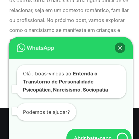
os outros torna o narcisista uma figura difícil de se
relacionar, seja em um contexto romântico, familiar
ou profissional. No próximo post, vamos explorar
como o narcisismo se manifesta em crianças e
adolescentes e como identificar sinais precoces
desse transtorno.
Olá
, boas-vindas ao
Entenda o
Transtorno de Personalidade
Psicopática, Narcisismo, Sociopatia
Podemos te ajudar?
Avenida Ayrton Senna, 3000, Bloco C, Loja 110 – Barra da Tijuca, Rio
de Janeiro – RJ Telefone: (21) 966267379, Psicopatas, Sociopatas e
Abrir bate-papo